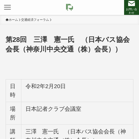
お問い合
わせ
ホーム
交通経済フォーラム
第28回 三澤 憲一氏 （日本バス協会
会長（神奈川中央交通（株）会長））
日
令和2年2月20日
時
場
日本記者クラブ会議室
所
講
三澤 憲一氏 （日本バス協会会長（神