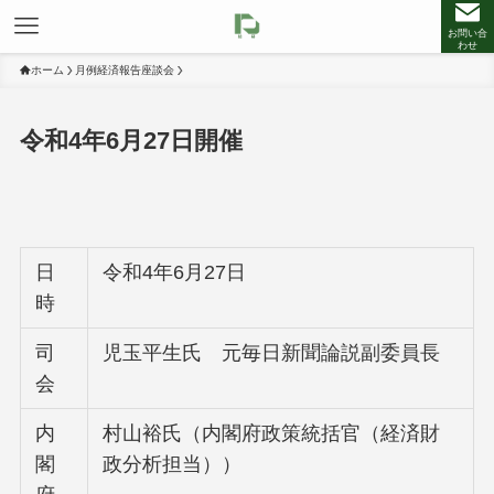
お問い合
わせ
ホーム
月例経済報告座談会
令和4年6月27日開催
日
令和4年6月27日
時
司
児玉平生氏 元毎日新聞論説副委員長
会
内
村山裕氏（内閣府政策統括官（経済財
閣
政分析担当））